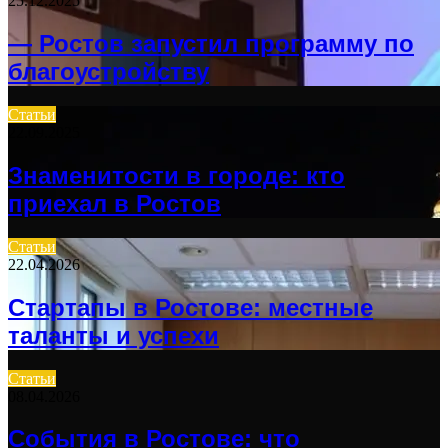
25.12.2025
— Ростов запустил программу по
благоустройству
Статьи
22.09.2025
Знаменитости в городе: кто
приехал в Ростов
Статьи
22.04.2026
Стартапы в Ростове: местные
таланты и успехи
Статьи
08.04.2026
События в Ростове: что