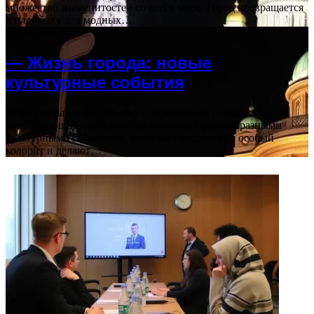
множество знаменитостей со всего мира. Город превращается
в площадку для модных…
17.04.2026
— Жизнь города: новые
культурные события
Новые культурные события Современный город – это
пульсирующий организм, наполненный разнообразными
культурными событиями, которые придают ему особый
колорит и делают…
ФОТОГАЛЕРЕЯ