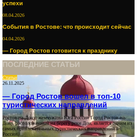
успехи
08.04.2026
События в Ростове: что происходит сейчас
04.04.2026
— Город Ростов готовится к празднику
ПОСЛЕДНИЕ СТАТЬИ
Статьи
26.11.2025
— Город Ростов вошел в топ-10
туристических направлений
Ростов-на-Дону: жемчужина Юга России Город Ростов-на-
Дону, расположенный на берегу реки Дон, является одним из
самых привлекательных туристических направлений в
России.…