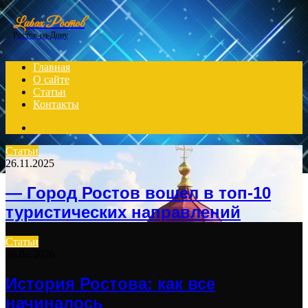
Menu
Lubax Ростов
Ростов-на-Дону
Главная
О сайте
Статьи
Контакты
Search
for
Статьи
26.11.2025
— Город Ростов вошел в топ-10
туристических направлений
Статьи
26.06.2026
История Ростова: как все
начиналось