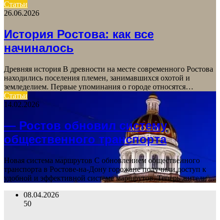
Статьи
26.06.2026
История Ростова: как все
начиналось
Древняя история В древности на месте современного Ростова
находились поселения племен, занимавшихся охотой и
земледелием. Первые упоминания о городе относятся…
Статьи
14.02.2026
— Ростов обновил систему
общественного транспорта
Новая система маршрутов С обновлением общественного
транспорта в Ростове-на-Дону горожане получили доступ к
удобной и эффективной системе маршрутов. Теперь жители…
08.04.2026
50