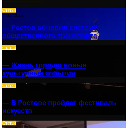
Статьи
14.02.2026
— Ростов обновил систему
общественного транспорта
Статьи
17.04.2026
— Жизнь города: новые
культурные события
Статьи
08.12.2025
— В Ростове пройдет фестиваль
искусств
Статьи