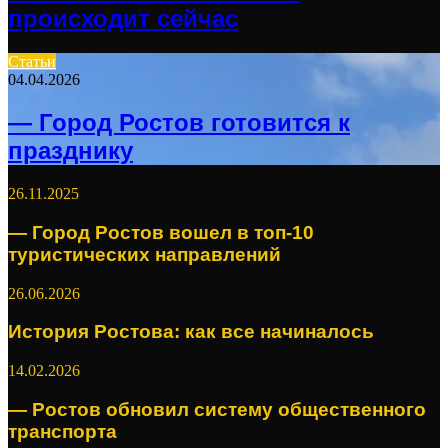
происходит сейчас
Статьи
04.04.2026
— Город Ростов готовится к
празднику
26.11.2025
— Город Ростов вошел в топ-10
туристических направлений
26.06.2026
История Ростова: как все начиналось
14.02.2026
— Ростов обновил систему общественного
транспорта